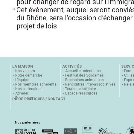
pour changer de regard sur l’immigra
Cet événement, auquel seront convié
du Rhône, sera l’occasion d’échanger 
projet de lois
LA MAISON
ACTIVITÉS
SERVI
Nos valeurs
Accueil et orientation
Forma
Notre démarche
Festival des Solidarités
Utilis
L’équipe
Prochaines animations
Expo 
Nos membres adhérents
Rencontres inter-associatives
Relai
Nos partenaires
Tourisme solidaire
Adhérer
Espace ressources
En images
INFOS PRATIQUES / CONTACT
Nos partenaires