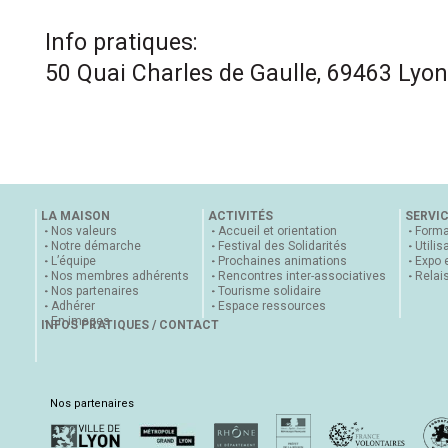
Info pratiques:
50 Quai Charles de Gaulle, 69463 Lyon
LA MAISON
ACTIVITÉS
SERVI
Nos valeurs
Accueil et orientation
Forma
Notre démarche
Festival des Solidarités
Utilis
L’équipe
Prochaines animations
Expo 
Nos membres adhérents
Rencontres inter-associatives
Relai
Nos partenaires
Tourisme solidaire
Adhérer
Espace ressources
En images
INFOS PRATIQUES / CONTACT
Nos partenaires