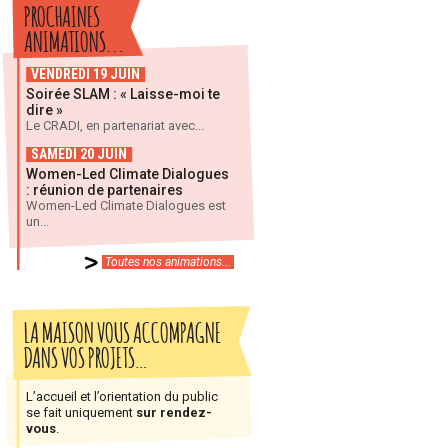
PROCHAINES
ANIMATIONS...
VENDREDI 19 JUIN
Soirée SLAM : « Laisse-moi te
dire »
Le CRADI, en partenariat avec...
SAMEDI 20 JUIN
Women-Led Climate Dialogues
: réunion de partenaires
Women-Led Climate Dialogues est
un...
Toutes nos animations...
LA MAISON VOUS ACCOMPAGNE
DANS VOS PROJETS…
L’accueil et l’orientation du public
se fait uniquement
sur rendez-
vous
.