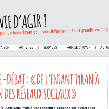
VIE D’AGIR ?
son, un lieu citoyen pour vous informer et faire grandir vos proj
MAISON
ACTIVITÉS
SERVICES
AGIR EN CITOYEN
ACTUA
-DÉBAT : « DE L’ENFANT TYRAN À
N DES RÉSEAUX SOCIAUX »
POQUE vous invite à une rencontre-échange qui explore les