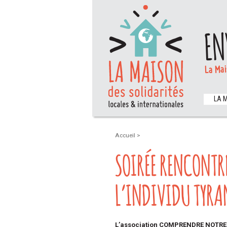
EN
La Mai
LA 
Accueil
>
SOIRÉE RENCONTRE
L’INDIVIDU TYRA
L’association COMPRENDRE NOTRE É