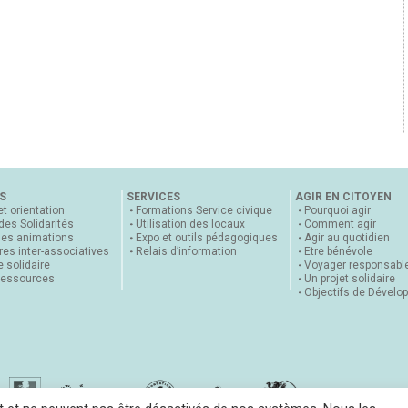
S
SERVICES
AGIR EN CITOYEN
et orientation
Formations Service civique
Pourquoi agir
 des Solidarités
Utilisation des locaux
Comment agir
nes animations
Expo et outils pédagogiques
Agir au quotidien
es inter-associatives
Relais d’information
Etre bénévole
 solidaire
Voyager responsabl
ressources
Un projet solidaire
Objectifs de Dévelo