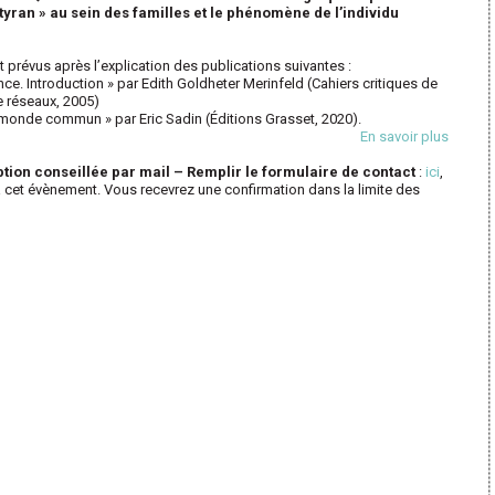
 tyran » au sein des familles et le phénomène de l’individu
prévus après l’explication des publications suivantes
:
ance. Introduction » par Edith Goldheter Merinfeld (Cahiers critiques de
e réseaux, 2005)
un monde commun » par Eric Sadin (Éditions Grasset, 2020).
En savoir plus
iption conseillée par mail – Remplir le formulaire de contact
:
ici
,
à cet évènement. Vous recevrez une confirmation dans la limite des