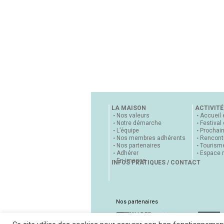
LA MAISON
ACTIVITÉ
Nos valeurs
Accueil 
Notre démarche
Festival
L’équipe
Prochai
Nos membres adhérents
Rencontr
Nos partenaires
Tourisme
Adhérer
Espace 
En images
INFOS PRATIQUES / CONTACT
Nos partenaires