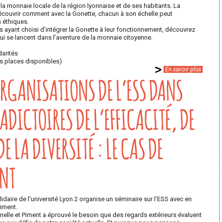
a monnaie locale de la région lyonnaise et de ses habitants. La
découvrir comment avec la Gonette, chacun à son échelle peut
 éthiques.
ayant choisi d’intégrer la Gonette à leur fonctionnement, découvrez
ui se lancent dans l’aventure de la monnaie citoyenne.
darités
 des places disponibles)
En savoir plus
ORGANISATIONS DE L’ESS DANS
ADICTOIRES DE L’EFFICACITÉ, DE
DE LA DIVERSITÉ : LE CAS DE
ENT
idaire de l’université Lyon 2 organise un séminaire sur l’ESS avec en
Piment.
nelle et Piment a éprouvé le besoin que des regards extérieurs évaluent