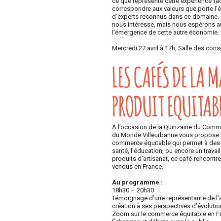
ce que représente cette expérience fa
correspondre aux valeurs que porte l’
d’experts reconnus dans ce domaine. C’
nous intéresse, mais nous espérons au
l’émergence de cette autre économie. 
Mercredi 27 avril à 17h, Salle des cons
LES CAFÉS DE LA 
PRODUIT EQUITAB
A l’occasion de la Quinzaine du Comme
du Monde Villeurbanne vous propose un
commerce équitable qui permet à des a
santé, l’éducation, ou encore un travai
produits d’artisanat, ce café-rencontre
vendus en France.
Au programme :
18h30 – 20h30 :
Témoignage d’une représentante de l’as
création à ses perspectives d’évolutio
Zoom sur le commerce équitable en F