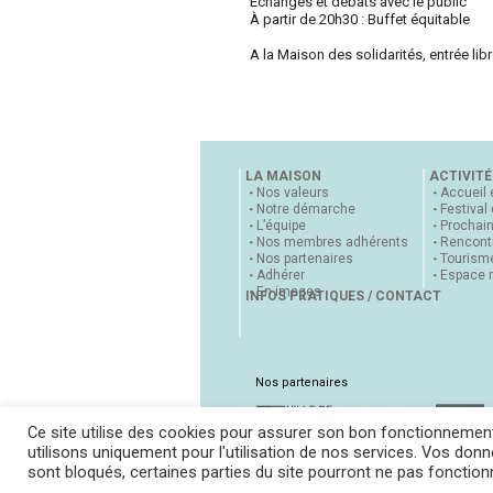
Échanges et débats avec le public
À partir de 20h30 : Buffet équitable
A la Maison des solidarités, entrée lib
LA MAISON
ACTIVITÉ
Nos valeurs
Accueil 
Notre démarche
Festival
L’équipe
Prochai
Nos membres adhérents
Rencontr
Nos partenaires
Tourisme
Adhérer
Espace 
En images
INFOS PRATIQUES / CONTACT
Nos partenaires
Ce site utilise des cookies pour assurer son bon fonctionnemen
utilisons uniquement pour l'utilisation de nos services. Vos donné
sont bloqués, certaines parties du site pourront ne pas fonctio
Accueil