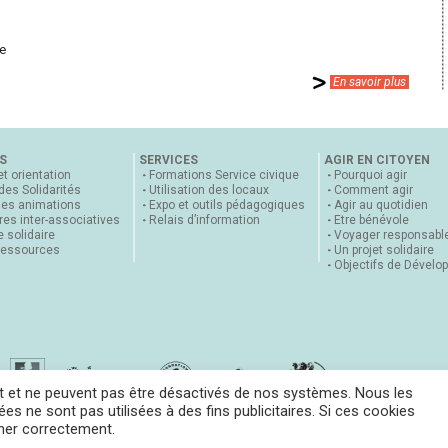
re
En savoir plus
S
SERVICES
AGIR EN CITOYEN
et orientation
Formations Service civique
Pourquoi agir
 des Solidarités
Utilisation des locaux
Comment agir
nes animations
Expo et outils pédagogiques
Agir au quotidien
es inter-associatives
Relais d’information
Etre bénévole
 solidaire
Voyager responsabl
ressources
Un projet solidaire
Objectifs de Dévelo
t et ne peuvent pas être désactivés de nos systèmes. Nous les
es ne sont pas utilisées à des fins publicitaires. Si ces cookies
nner correctement.
Mentions légales
RGPD et Cookies
Plan du site
Accès AGORA