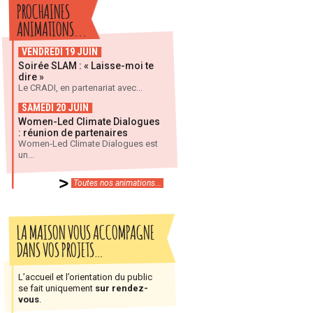
PROCHAINES
ANIMATIONS...
VENDREDI 19 JUIN
Soirée SLAM : « Laisse-moi te
dire »
Le CRADI, en partenariat avec...
SAMEDI 20 JUIN
Women-Led Climate Dialogues
: réunion de partenaires
Women-Led Climate Dialogues est
un...
Toutes nos animations...
LA MAISON VOUS ACCOMPAGNE
DANS VOS PROJETS…
L’accueil et l’orientation du public
se fait uniquement
sur rendez-
vous
.