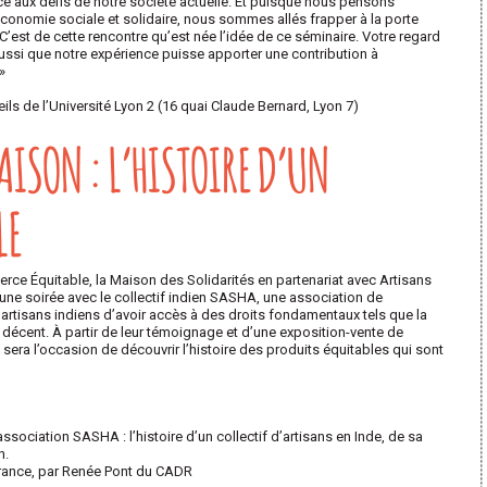
ce aux défis de notre société actuelle. Et puisque nous pensons
économie sociale et solidaire, nous sommes allés frapper à la porte
est de cette rencontre qu’est née l’idée de ce séminaire. Votre regard
ssi que notre expérience puisse apporter une contribution à
»
eils de l’Université Lyon 2 (16 quai Claude Bernard, Lyon 7)
MAISON : L’HISTOIRE D’UN
LE
rce Équitable, la Maison des Solidarités en partenariat avec Artisans
e soirée avec le collectif indien SASHA, une association de
rtisans indiens d’avoir accès à des droits fondamentaux tels que la
l décent. À partir de leur témoignage et d’une exposition-vente de
 sera l’occasion de découvrir l’histoire des produits équitables qui sont
sociation SASHA : l’histoire d’un collectif d’artisans en Inde, de sa
n.
rance, par Renée Pont du CADR