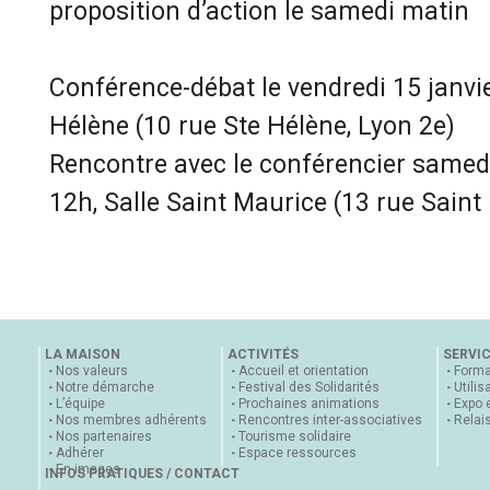
proposition d’action le samedi matin
Conférence-débat le vendredi 15 janvie
Hélène (10 rue Ste Hélène, Lyon 2e)
Rencontre avec le conférencier samedi
12h, Salle Saint Maurice (13 rue Saint
LA MAISON
ACTIVITÉS
SERVI
Nos valeurs
Accueil et orientation
Forma
Notre démarche
Festival des Solidarités
Utilis
L’équipe
Prochaines animations
Expo 
Nos membres adhérents
Rencontres inter-associatives
Relai
Nos partenaires
Tourisme solidaire
Adhérer
Espace ressources
En images
INFOS PRATIQUES / CONTACT