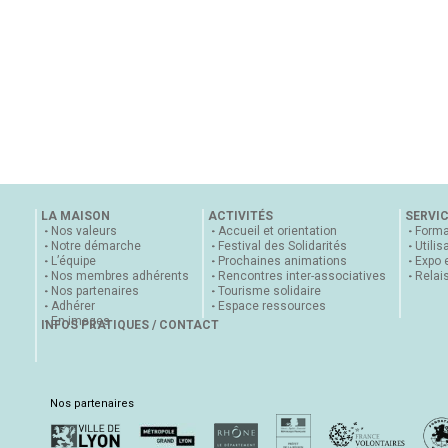
LA MAISON
ACTIVITÉS
SERVI
Nos valeurs
Accueil et orientation
Forma
Notre démarche
Festival des Solidarités
Utilis
L’équipe
Prochaines animations
Expo 
Nos membres adhérents
Rencontres inter-associatives
Relai
Nos partenaires
Tourisme solidaire
Adhérer
Espace ressources
En images
INFOS PRATIQUES / CONTACT
Nos partenaires