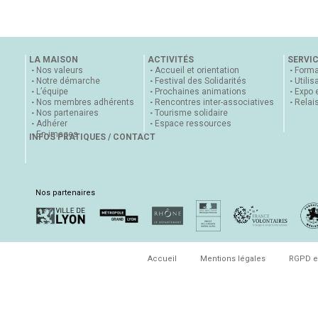
LA MAISON
ACTIVITÉS
SERVI
Nos valeurs
Accueil et orientation
Forma
Notre démarche
Festival des Solidarités
Utilis
L’équipe
Prochaines animations
Expo 
Nos membres adhérents
Rencontres inter-associatives
Relai
Nos partenaires
Tourisme solidaire
Adhérer
Espace ressources
En images
INFOS PRATIQUES / CONTACT
Nos partenaires
Accueil
Mentions légales
RGPD e