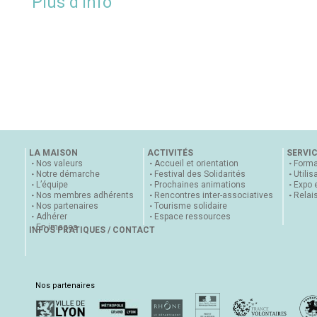
Plus d’info
LA MAISON
ACTIVITÉS
SERVI
Nos valeurs
Accueil et orientation
Forma
Notre démarche
Festival des Solidarités
Utilis
L’équipe
Prochaines animations
Expo 
Nos membres adhérents
Rencontres inter-associatives
Relai
Nos partenaires
Tourisme solidaire
Adhérer
Espace ressources
En images
INFOS PRATIQUES / CONTACT
Nos partenaires