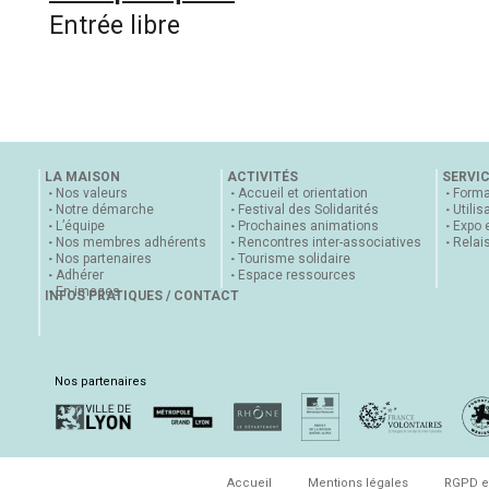
Entrée libre
LA MAISON
ACTIVITÉS
SERVI
Nos valeurs
Accueil et orientation
Forma
Notre démarche
Festival des Solidarités
Utilis
L’équipe
Prochaines animations
Expo 
Nos membres adhérents
Rencontres inter-associatives
Relai
Nos partenaires
Tourisme solidaire
Adhérer
Espace ressources
En images
INFOS PRATIQUES / CONTACT
Nos partenaires
Accueil
Mentions légales
RGPD e