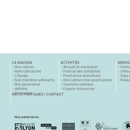
LA MAISON
ACTIVITÉS
SERVI
Nos valeurs
Accueil et orientation
Forma
Notre démarche
Festival des Solidarités
Utilis
L’équipe
Prochaines animations
Expo 
Nos membres adhérents
Rencontres inter-associatives
Relai
Nos partenaires
Tourisme solidaire
Adhérer
Espace ressources
En images
INFOS PRATIQUES / CONTACT
Nos partenaires