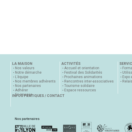
LA MAISON
ACTIVITÉS
SERVI
Nos valeurs
Accueil et orientation
Forma
Notre démarche
Festival des Solidarités
Utilis
L’équipe
Prochaines animations
Expo 
Nos membres adhérents
Rencontres inter-associatives
Relai
Nos partenaires
Tourisme solidaire
Adhérer
Espace ressources
En images
INFOS PRATIQUES / CONTACT
Nos partenaires