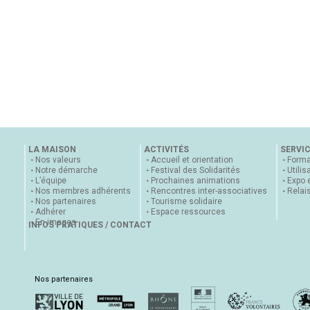
LA MAISON
ACTIVITÉS
SERVI
Nos valeurs
Accueil et orientation
Forma
Notre démarche
Festival des Solidarités
Utilis
L’équipe
Prochaines animations
Expo 
Nos membres adhérents
Rencontres inter-associatives
Relai
Nos partenaires
Tourisme solidaire
Adhérer
Espace ressources
En images
INFOS PRATIQUES / CONTACT
Nos partenaires