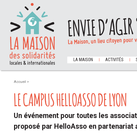
ENVIE D’AGIR 
La Maison, un lieu citoyen pour 
LA MAISON
ACTIVITÉS
Accueil
>
LE CAMPUS HELLOASSO DE LYON
Un événement pour toutes les associat
proposé par HelloAsso en partenariat a