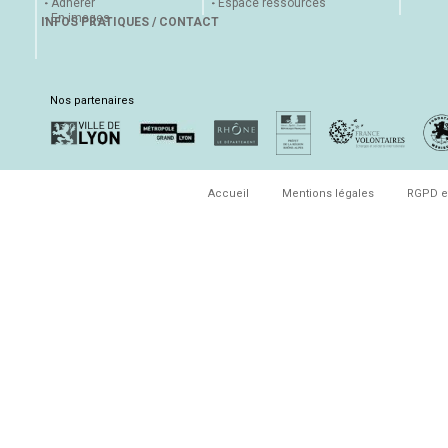
Adhérer
Espace ressources
En images
INFOS PRATIQUES / CONTACT
Nos partenaires
Accueil
Mentions légales
RGPD e