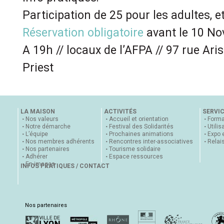
Participation de 25 pour les adultes, e
Réservation obligatoir
e
avant le 10 N
A 19h // locaux de l’AFPA // 97 rue Aris
Priest
LA MAISON
ACTIVITÉS
SERVI
Nos valeurs
Accueil et orientation
Forma
Notre démarche
Festival des Solidarités
Utilis
L’équipe
Prochaines animations
Expo 
Nos membres adhérents
Rencontres inter-associatives
Relai
Nos partenaires
Tourisme solidaire
Adhérer
Espace ressources
En images
INFOS PRATIQUES / CONTACT
Nos partenaires