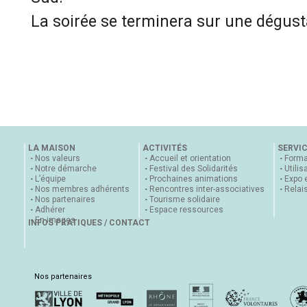
La soirée se terminera sur une dégust
LA MAISON
ACTIVITÉS
SERVI
Nos valeurs
Accueil et orientation
Forma
Notre démarche
Festival des Solidarités
Utilis
L’équipe
Prochaines animations
Expo 
Nos membres adhérents
Rencontres inter-associatives
Relai
Nos partenaires
Tourisme solidaire
Adhérer
Espace ressources
En images
INFOS PRATIQUES / CONTACT
Nos partenaires