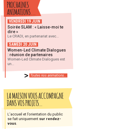
PROCHAINES
ANIMATIONS...
VENDREDI 19 JUIN
Soirée SLAM : « Laisse-moi te
dire »
Le CRADI, en partenariat avec...
SAMEDI 20 JUIN
Women-Led Climate Dialogues
: réunion de partenaires
Women-Led Climate Dialogues est
un...
Toutes nos animations...
LA MAISON VOUS ACCOMPAGNE
DANS VOS PROJETS…
L’accueil et l’orientation du public
se fait uniquement
sur rendez-
vous
.