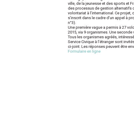
ville, de la jeunesse et des sports et
des processus de gestion alternatifs d
volontariat à l’international. Ce proje
s’inscrit dans le cadre d’un appel à 
n°3).
Une première vague a permis à 27 volont
2015, via 9 organismes. Une seconde v
Tous les organismes agréés, intéressé
Service Civique à l’étranger sont invi
ci-joint. Les réponses peuvent être env
Formulaire en ligne