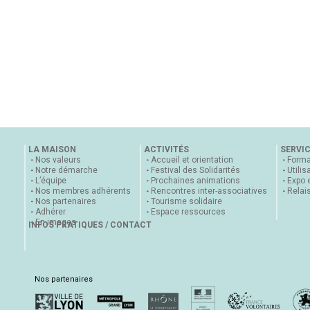
LA MAISON
ACTIVITÉS
SERVI
Nos valeurs
Accueil et orientation
Forma
Notre démarche
Festival des Solidarités
Utilis
L’équipe
Prochaines animations
Expo 
Nos membres adhérents
Rencontres inter-associatives
Relai
Nos partenaires
Tourisme solidaire
Adhérer
Espace ressources
En images
INFOS PRATIQUES / CONTACT
Nos partenaires