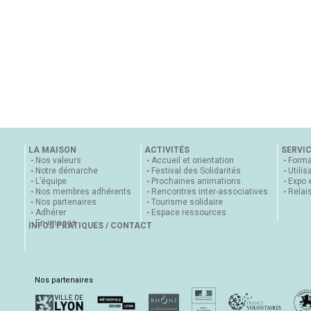
LA MAISON
ACTIVITÉS
SERVI
Nos valeurs
Accueil et orientation
Forma
Notre démarche
Festival des Solidarités
Utilis
L’équipe
Prochaines animations
Expo 
Nos membres adhérents
Rencontres inter-associatives
Relai
Nos partenaires
Tourisme solidaire
Adhérer
Espace ressources
En images
INFOS PRATIQUES / CONTACT
Nos partenaires