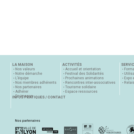
LA MAISON
ACTIVITÉS
SERVI
Nos valeurs
Accueil et orientation
Forma
Notre démarche
Festival des Solidarités
Utilis
L’équipe
Prochaines animations
Expo 
Nos membres adhérents
Rencontres inter-associatives
Relai
Nos partenaires
Tourisme solidaire
Adhérer
Espace ressources
En images
INFOS PRATIQUES / CONTACT
Nos partenaires