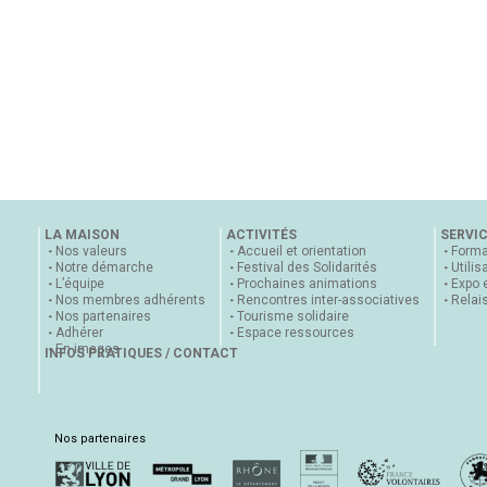
LA MAISON
ACTIVITÉS
SERVI
Nos valeurs
Accueil et orientation
Forma
Notre démarche
Festival des Solidarités
Utilis
L’équipe
Prochaines animations
Expo 
Nos membres adhérents
Rencontres inter-associatives
Relai
Nos partenaires
Tourisme solidaire
Adhérer
Espace ressources
En images
INFOS PRATIQUES / CONTACT
Nos partenaires