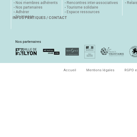
Nos membres adhérents
Rencontres inter-associatives
Relai
Nos partenaires
Tourisme solidaire
Adhérer
Espace ressources
En images
INFOS PRATIQUES / CONTACT
Nos partenaires
Accueil
Mentions légales
RGPD e