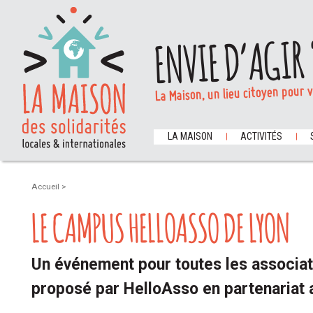
ENVIE D’AGIR 
La Maison, un lieu citoyen pour 
LA MAISON
ACTIVITÉS
Accueil
>
LE CAMPUS HELLOASSO DE LYON
Un événement pour toutes les associat
proposé par HelloAsso en partenariat a