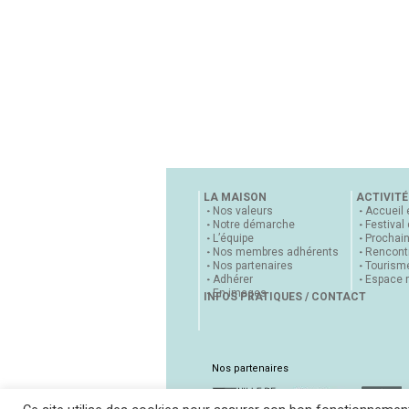
LA MAISON
ACTIVITÉ
Nos valeurs
Accueil 
Notre démarche
Festival
L’équipe
Prochai
Nos membres adhérents
Rencontr
Nos partenaires
Tourisme
Adhérer
Espace 
En images
INFOS PRATIQUES / CONTACT
Nos partenaires