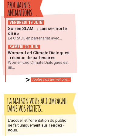
PROCHAINES
ANIMATIONS...
VENDREDI 19 JUIN
Soirée SLAM : « Laisse-moi te
dire »
Le CRADI, en partenariat avec...
SAMEDI 20 JUIN
Women-Led Climate Dialogues
: réunion de partenaires
Women-Led Climate Dialogues est
un...
Toutes nos animations...
LA MAISON VOUS ACCOMPAGNE
DANS VOS PROJETS…
L’accueil et l’orientation du public
se fait uniquement
sur rendez-
vous
.