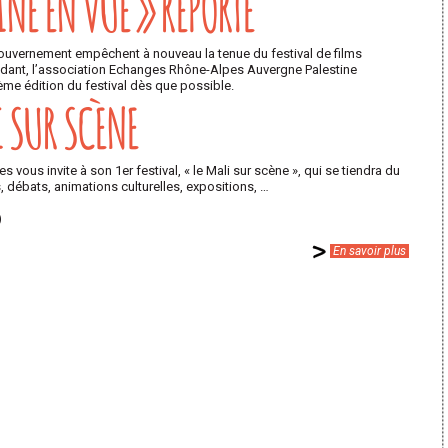
INE EN VUE » REPORTÉ
gouvernement empêchent à nouveau la tenue du festival de films
ndant, l’association Echanges Rhône-Alpes Auvergne Palestine
ème édition du festival dès que possible.
I SUR SCÈNE
 vous invite à son 1er festival, « le Mali sur scène », qui se tiendra du
, débats, animations culturelles, expositions, …
)
En savoir plus