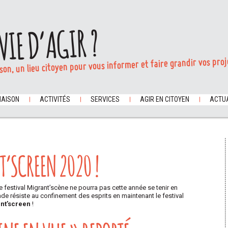
VIE D’AGIR ?
son, un lieu citoyen pour vous informer et faire grandir vos proj
MAISON
ACTIVITÉS
SERVICES
AGIR EN CITOYEN
ACTUA
T’SCREEN 2020 !
le festival Migrant’scène ne pourra pas cette année se tenir en
ade résiste au confinement des esprits en maintenant le festival
nt’screen
!