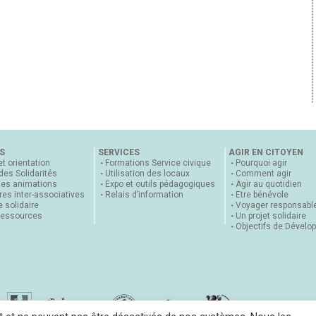
S
SERVICES
AGIR EN CITOYEN
et orientation
Formations Service civique
Pourquoi agir
 des Solidarités
Utilisation des locaux
Comment agir
nes animations
Expo et outils pédagogiques
Agir au quotidien
es inter-associatives
Relais d’information
Etre bénévole
 solidaire
Voyager responsabl
ressources
Un projet solidaire
Objectifs de Dévelo