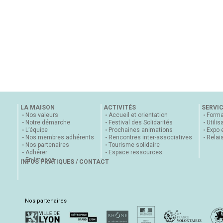
LA MAISON
ACTIVITÉS
SERVI
Nos valeurs
Accueil et orientation
Forma
Notre démarche
Festival des Solidarités
Utilis
L’équipe
Prochaines animations
Expo 
Nos membres adhérents
Rencontres inter-associatives
Relai
Nos partenaires
Tourisme solidaire
Adhérer
Espace ressources
En images
INFOS PRATIQUES / CONTACT
Nos partenaires