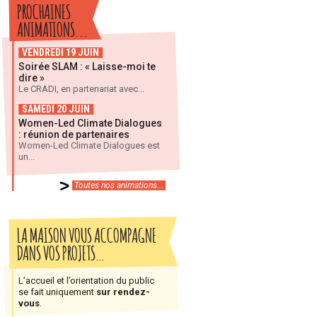
PROCHAINES
ANIMATIONS...
VENDREDI 19 JUIN
Soirée SLAM : « Laisse-moi te
dire »
Le CRADI, en partenariat avec...
SAMEDI 20 JUIN
Women-Led Climate Dialogues
: réunion de partenaires
Women-Led Climate Dialogues est
un...
Toutes nos animations...
LA MAISON VOUS ACCOMPAGNE
DANS VOS PROJETS…
L’accueil et l’orientation du public
se fait uniquement
sur rendez-
vous
.