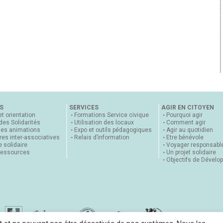
S
SERVICES
AGIR EN CITOYEN
et orientation
Formations Service civique
Pourquoi agir
 des Solidarités
Utilisation des locaux
Comment agir
nes animations
Expo et outils pédagogiques
Agir au quotidien
es inter-associatives
Relais d’information
Etre bénévole
 solidaire
Voyager responsabl
ressources
Un projet solidaire
Objectifs de Dévelo