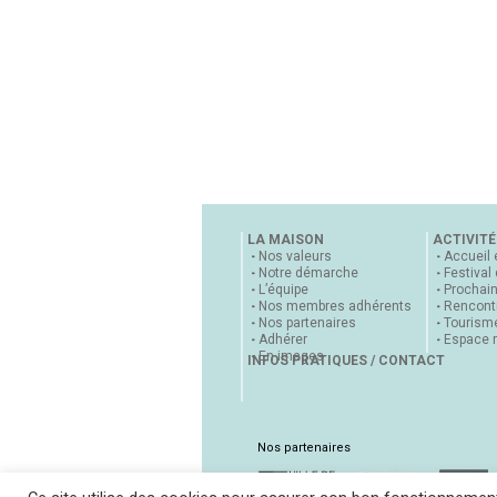
LA MAISON
ACTIVITÉ
Nos valeurs
Accueil 
Notre démarche
Festival
L’équipe
Prochai
Nos membres adhérents
Rencontr
Nos partenaires
Tourisme
Adhérer
Espace 
En images
INFOS PRATIQUES / CONTACT
Nos partenaires