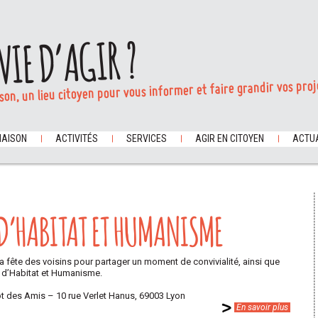
VIE D’AGIR ?
son, un lieu citoyen pour vous informer et faire grandir vos proj
MAISON
ACTIVITÉS
SERVICES
AGIR EN CITOYEN
ACTUA
 D’HABITAT ET HUMANISME
 fête des voisins pour partager un moment de convivialité, ainsi que
s d’Habitat et Humanisme.
ot des Amis – 10 rue Verlet Hanus, 69003 Lyon
En savoir plus