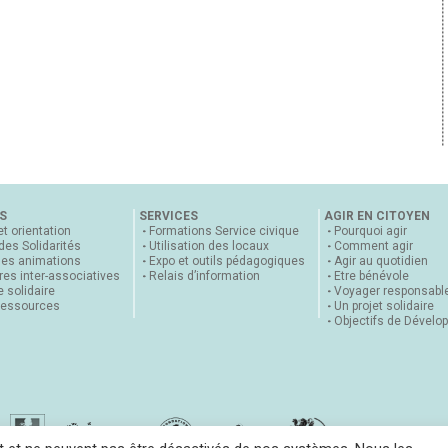
S
SERVICES
AGIR EN CITOYEN
et orientation
Formations Service civique
Pourquoi agir
 des Solidarités
Utilisation des locaux
Comment agir
nes animations
Expo et outils pédagogiques
Agir au quotidien
es inter-associatives
Relais d’information
Etre bénévole
 solidaire
Voyager responsabl
ressources
Un projet solidaire
Objectifs de Dévelo