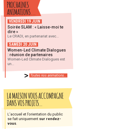
PROCHAINES
ANIMATIONS...
VENDREDI 19 JUIN
Soirée SLAM : « Laisse-moi te
dire »
Le CRADI, en partenariat avec...
SAMEDI 20 JUIN
Women-Led Climate Dialogues
: réunion de partenaires
Women-Led Climate Dialogues est
un...
Toutes nos animations...
LA MAISON VOUS ACCOMPAGNE
DANS VOS PROJETS…
L’accueil et l’orientation du public
se fait uniquement
sur rendez-
vous
.