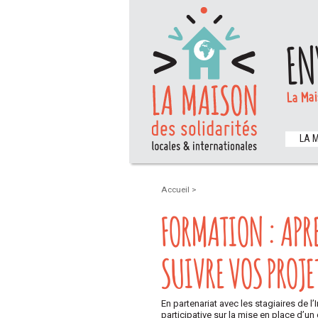
EN
La Mai
LA 
Accueil
>
FORMATION : APR
SUIVRE VOS PROJE
En partenariat avec les stagiaires de 
participative sur la mise en place d’un 