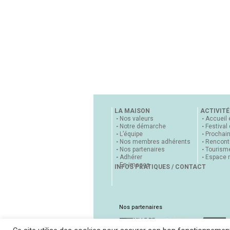
LA MAISON
ACTIVITÉ
Nos valeurs
Accueil 
Notre démarche
Festival
L’équipe
Prochai
Nos membres adhérents
Rencontr
Nos partenaires
Tourisme
Adhérer
Espace 
En images
INFOS PRATIQUES / CONTACT
Nos partenaires