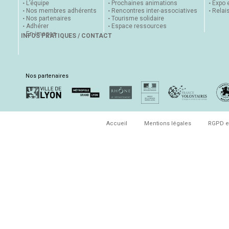
L’équipe
Prochaines animations
Expo 
Nos membres adhérents
Rencontres inter-associatives
Relai
Nos partenaires
Tourisme solidaire
Adhérer
Espace ressources
En images
INFOS PRATIQUES / CONTACT
Nos partenaires
Accueil
Mentions légales
RGPD e