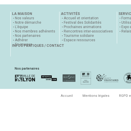
LA MAISON
ACTIVITÉS
SERVI
Nos valeurs
Accueil et orientation
Forma
Notre démarche
Festival des Solidarités
Utilis
L’équipe
Prochaines animations
Expo 
Nos membres adhérents
Rencontres inter-associatives
Relai
Nos partenaires
Tourisme solidaire
Adhérer
Espace ressources
En images
INFOS PRATIQUES / CONTACT
Nos partenaires
Accueil
Mentions légales
RGPD e