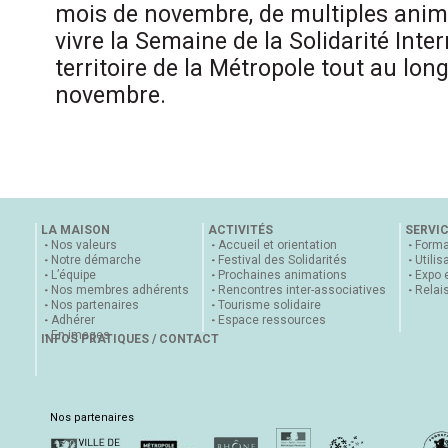
mois de novembre, de multiples anima
vivre la Semaine de la Solidarité Inter
territoire de la Métropole tout au lon
novembre.
LA MAISON
ACTIVITÉS
SERVI
Nos valeurs
Accueil et orientation
Forma
Notre démarche
Festival des Solidarités
Utilis
L’équipe
Prochaines animations
Expo 
Nos membres adhérents
Rencontres inter-associatives
Relai
Nos partenaires
Tourisme solidaire
Adhérer
Espace ressources
En images
INFOS PRATIQUES / CONTACT
Nos partenaires