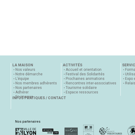
LA MAISON
ACTIVITÉS
SERVI
Nos valeurs
Accueil et orientation
Forma
Notre démarche
Festival des Solidarités
Utilis
L’équipe
Prochaines animations
Expo 
Nos membres adhérents
Rencontres inter-associatives
Relai
Nos partenaires
Tourisme solidaire
Adhérer
Espace ressources
En images
INFOS PRATIQUES / CONTACT
Nos partenaires