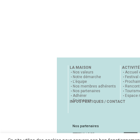
LA MAISON
ACTIVITÉ
Nos valeurs
Accueil 
Notre démarche
Festival
L’équipe
Prochai
Nos membres adhérents
Rencontr
Nos partenaires
Tourisme
Adhérer
Espace 
En images
INFOS PRATIQUES / CONTACT
Nos partenaires