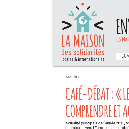
EN
La Mai
LA 
Accueil
>
CAFÉ-DÉBAT : « L
COMPRENDRE ET A
Actualité principale de l’année 2015, 
migratoires vers l’Europe est un prob