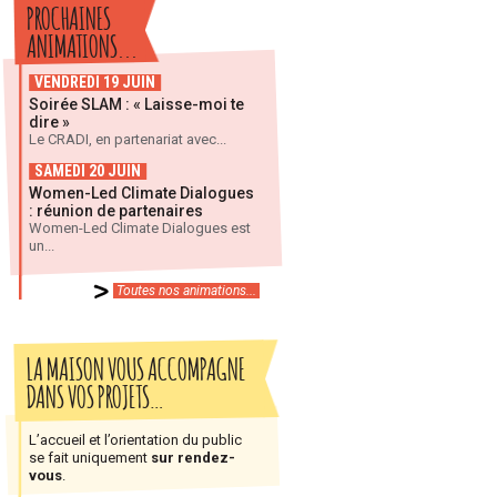
PROCHAINES
ANIMATIONS...
VENDREDI 19 JUIN
Soirée SLAM : « Laisse-moi te
dire »
Le CRADI, en partenariat avec...
SAMEDI 20 JUIN
Women-Led Climate Dialogues
: réunion de partenaires
Women-Led Climate Dialogues est
un...
Toutes nos animations...
LA MAISON VOUS ACCOMPAGNE
DANS VOS PROJETS…
L’accueil et l’orientation du public
se fait uniquement
sur rendez-
vous
.