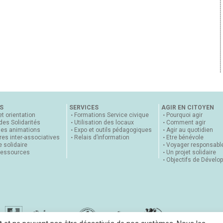
S
SERVICES
AGIR EN CITOYEN
et orientation
Formations Service civique
Pourquoi agir
 des Solidarités
Utilisation des locaux
Comment agir
nes animations
Expo et outils pédagogiques
Agir au quotidien
es inter-associatives
Relais d’information
Etre bénévole
 solidaire
Voyager responsabl
ressources
Un projet solidaire
Objectifs de Dévelo