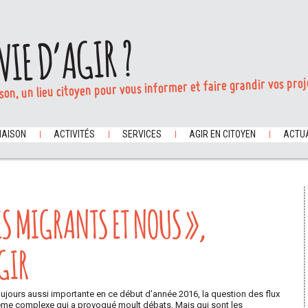
VIE D’AGIR ?
son, un lieu citoyen pour vous informer et faire grandir vos proj
MAISON
ACTIVITÉS
SERVICES
AGIR EN CITOYEN
ACTUA
ES MIGRANTS ET NOUS »,
GIR
toujours aussi importante en ce début d’année 2016, la question des flux
lème complexe qui a provoqué moult débats. Mais qui sont les