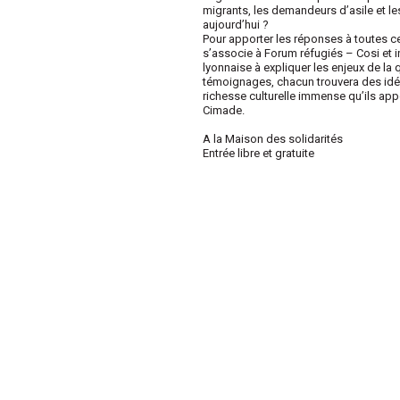
migrants, les demandeurs d’asile et les
aujourd’hui ?
Pour apporter les réponses à toutes ce
s’associe à Forum réfugiés – Cosi et 
lyonnaise à expliquer les enjeux de la 
témoignages, chacun trouvera des idées 
richesse culturelle immense qu’ils ap
Cimade.
A la Maison des solidarités
Entrée libre et gratuite