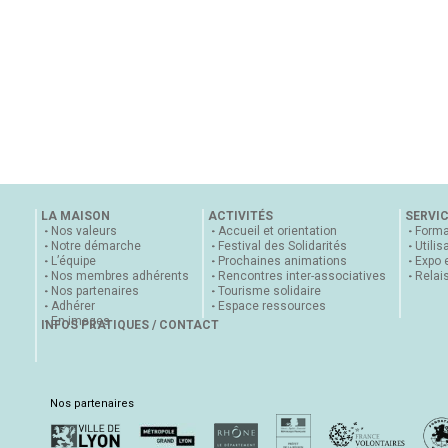
LA MAISON
ACTIVITÉS
SERVI
Nos valeurs
Accueil et orientation
Forma
Notre démarche
Festival des Solidarités
Utilis
L’équipe
Prochaines animations
Expo 
Nos membres adhérents
Rencontres inter-associatives
Relai
Nos partenaires
Tourisme solidaire
Adhérer
Espace ressources
En images
INFOS PRATIQUES / CONTACT
Nos partenaires