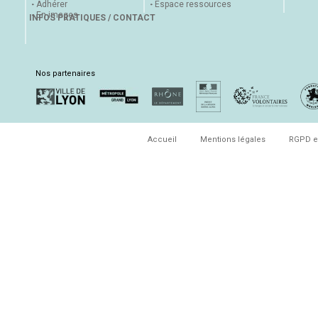
Adhérer
Espace ressources
En images
INFOS PRATIQUES / CONTACT
Nos partenaires
Accueil
Mentions légales
RGPD e