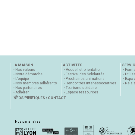
LA MAISON
ACTIVITÉS
SERVI
Nos valeurs
Accueil et orientation
Forma
Notre démarche
Festival des Solidarités
Utilis
L’équipe
Prochaines animations
Expo 
Nos membres adhérents
Rencontres inter-associatives
Relai
Nos partenaires
Tourisme solidaire
Adhérer
Espace ressources
En images
INFOS PRATIQUES / CONTACT
Nos partenaires