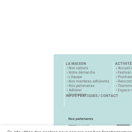
LA MAISON
ACTIVITÉ
Nos valeurs
Accueil 
Notre démarche
Festival
L’équipe
Prochai
Nos membres adhérents
Rencontr
Nos partenaires
Tourisme
Adhérer
Espace 
En images
INFOS PRATIQUES / CONTACT
Nos partenaires