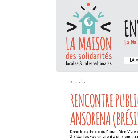
EN
La Mai
LA 
Accueil
>
RENCONTRE PUBLI
ANSORENA (BRÉSI
Dans le cadre de du Forum Bien Vivre d
Solidarités vous invitent à une renco