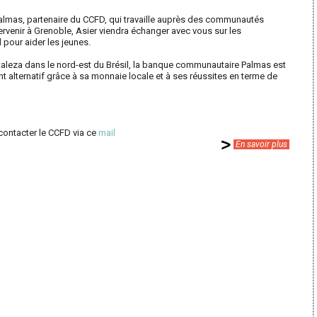
Palmas, partenaire du CCFD, qui travaille auprès des communautés
ervenir à Grenoble, Asier viendra échanger avec vous sur les
 pour aider les jeunes.
taleza dans le nord-est du Brésil, la banque communautaire Palmas est
lternatif grâce à sa monnaie locale et à ses réussites en terme de
contacter le CCFD via ce
mail
En savoir plus