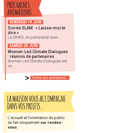
PROCHAINES
ANIMATIONS...
VENDREDI 19 JUIN
Soirée SLAM : « Laisse-moi te
dire »
Le CRADI, en partenariat avec...
SAMEDI 20 JUIN
Women-Led Climate Dialogues
: réunion de partenaires
Women-Led Climate Dialogues est
un...
Toutes nos animations...
LA MAISON VOUS ACCOMPAGNE
DANS VOS PROJETS…
L’accueil et l’orientation du public
se fait uniquement
sur rendez-
vous
.