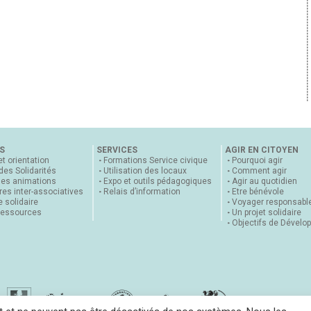
S
SERVICES
AGIR EN CITOYEN
et orientation
Formations Service civique
Pourquoi agir
 des Solidarités
Utilisation des locaux
Comment agir
nes animations
Expo et outils pédagogiques
Agir au quotidien
es inter-associatives
Relais d’information
Etre bénévole
 solidaire
Voyager responsabl
ressources
Un projet solidaire
Objectifs de Dévelo