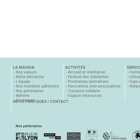
LA MAISON
ACTIVITÉS
SERVI
Nos valeurs
Accueil et orientation
Forma
Notre démarche
Festival des Solidarités
Utilis
L’équipe
Prochaines animations
Expo 
Nos membres adhérents
Rencontres inter-associatives
Relai
Nos partenaires
Tourisme solidaire
Adhérer
Espace ressources
En images
INFOS PRATIQUES / CONTACT
Nos partenaires