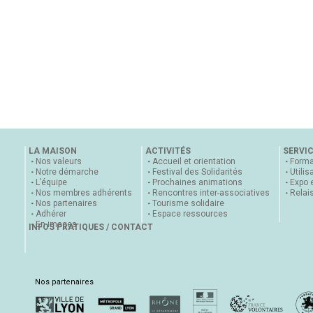
LA MAISON
ACTIVITÉS
SERVI
Nos valeurs
Accueil et orientation
Forma
Notre démarche
Festival des Solidarités
Utilis
L’équipe
Prochaines animations
Expo 
Nos membres adhérents
Rencontres inter-associatives
Relai
Nos partenaires
Tourisme solidaire
Adhérer
Espace ressources
En images
INFOS PRATIQUES / CONTACT
Nos partenaires