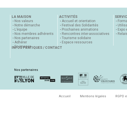
LA MAISON
ACTIVITÉS
SERVI
Nos valeurs
Accueil et orientation
Forma
Notre démarche
Festival des Solidarités
Utilis
L’équipe
Prochaines animations
Expo 
Nos membres adhérents
Rencontres inter-associatives
Relai
Nos partenaires
Tourisme solidaire
Adhérer
Espace ressources
En images
INFOS PRATIQUES / CONTACT
Nos partenaires
Accueil
Mentions légales
RGPD e