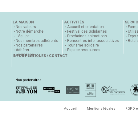
LA MAISON
ACTIVITÉS
SERVI
Nos valeurs
Accueil et orientation
Forma
Notre démarche
Festival des Solidarités
Utilis
L’équipe
Prochaines animations
Expo 
Nos membres adhérents
Rencontres inter-associatives
Relai
Nos partenaires
Tourisme solidaire
Adhérer
Espace ressources
En images
INFOS PRATIQUES / CONTACT
Nos partenaires
Accueil
Mentions légales
RGPD e