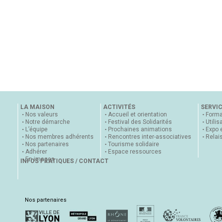
LA MAISON
ACTIVITÉS
SERVI
Nos valeurs
Accueil et orientation
Forma
Notre démarche
Festival des Solidarités
Utilis
L’équipe
Prochaines animations
Expo 
Nos membres adhérents
Rencontres inter-associatives
Relai
Nos partenaires
Tourisme solidaire
Adhérer
Espace ressources
En images
INFOS PRATIQUES / CONTACT
Nos partenaires