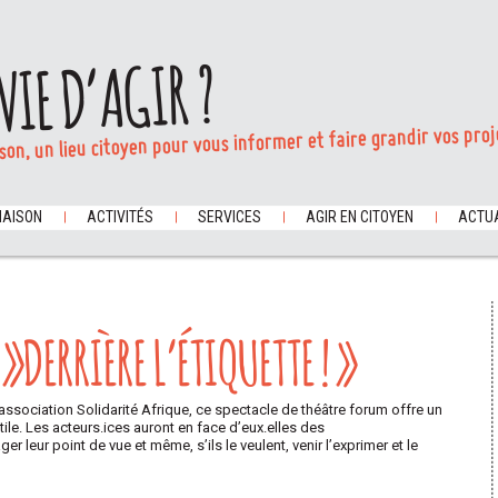
VIE D’AGIR ?
son, un lieu citoyen pour vous informer et faire grandir vos proj
MAISON
ACTIVITÉS
SERVICES
AGIR EN CITOYEN
ACTUA
»DERRIÈRE L’ÉTIQUETTE ! »
ssociation Solidarité Afrique, ce spectacle de théâtre forum offre un
tile. Les acteurs.ices auront en face d’eux.elles des
er leur point de vue et même, s’ils le veulent, venir l’exprimer et le