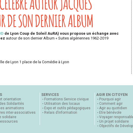
 CÉLÈBRE AUTEUR JACQUES
R DE SON DERNIER ALBUM
BD
de Lyon Coup de Soleil AuRA) vous propose un échange avec
dez
autour de son dernier Album « Suites algériennes 1962-2019
ille de Lyon 1 place de la Comédie à Lyon
S
SERVICES
AGIR EN CITOYEN
et orientation
Formations Service civique
Pourquoi agir
 des Solidarités
Utilisation des locaux
Comment agir
nes animations
Expo et outils pédagogiques
Agir au quotidien
es inter-associatives
Relais d’information
Etre bénévole
 solidaire
Voyager responsabl
ressources
Un projet solidaire
Objectifs de Dévelo