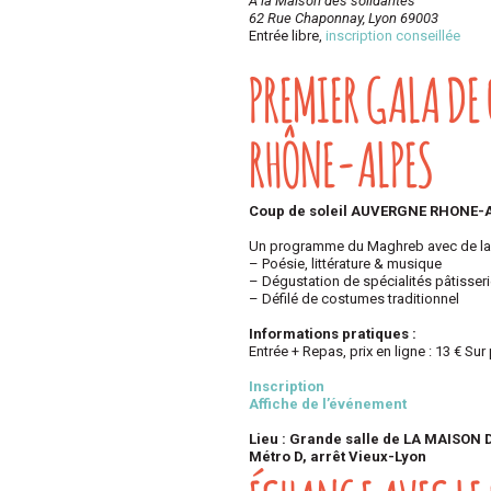
A la Maison des solidarités
62 Rue Chaponnay, Lyon 69003
Entrée libre,
inscription conseillée
PREMIER GALA DE
RHÔNE-ALPES
Coup de soleil AUVERGNE RHONE-ALP
Un programme du Maghreb avec de la 
– Poésie, littérature & musique
– Dégustation de spécialités pâtisser
– Défilé de costumes traditionnel
Informations pratiques :
Entrée + Repas, prix en ligne : 13 € Sur 
Inscription
Affiche de l’événement
Lieu : Grande salle de LA MAISON
Métro D, arrêt Vieux-Lyon