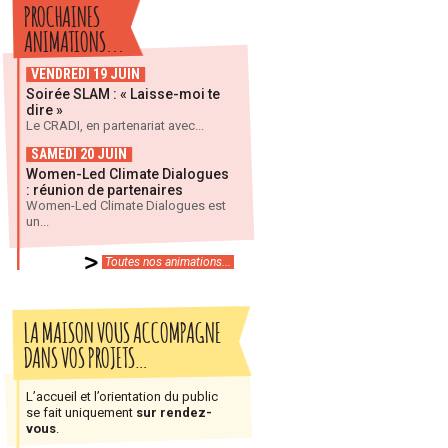
PROCHAINES
ANIMATIONS...
VENDREDI 19 JUIN
Soirée SLAM : « Laisse-moi te
dire »
Le CRADI, en partenariat avec...
SAMEDI 20 JUIN
Women-Led Climate Dialogues
: réunion de partenaires
Women-Led Climate Dialogues est
un...
Toutes nos animations...
LA MAISON VOUS ACCOMPAGNE
DANS VOS PROJETS…
L’accueil et l’orientation du public
se fait uniquement
sur rendez-
vous
.