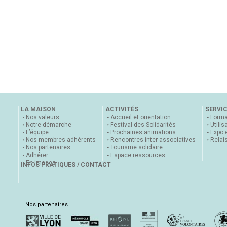
LA MAISON
ACTIVITÉS
SERVI
Nos valeurs
Accueil et orientation
Forma
Notre démarche
Festival des Solidarités
Utilis
L’équipe
Prochaines animations
Expo 
Nos membres adhérents
Rencontres inter-associatives
Relai
Nos partenaires
Tourisme solidaire
Adhérer
Espace ressources
En images
INFOS PRATIQUES / CONTACT
Nos partenaires