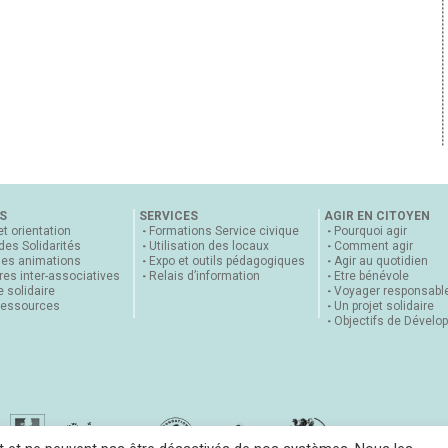
S
SERVICES
AGIR EN CITOYEN
et orientation
Formations Service civique
Pourquoi agir
 des Solidarités
Utilisation des locaux
Comment agir
nes animations
Expo et outils pédagogiques
Agir au quotidien
es inter-associatives
Relais d’information
Etre bénévole
 solidaire
Voyager responsabl
ressources
Un projet solidaire
Objectifs de Dévelo