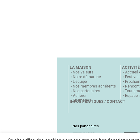
LA MAISON
ACTIVITÉ
Nos valeurs
Accueil 
Notre démarche
Festival
L’équipe
Prochai
Nos membres adhérents
Rencontr
Nos partenaires
Tourisme
Adhérer
Espace 
En images
INFOS PRATIQUES / CONTACT
Nos partenaires