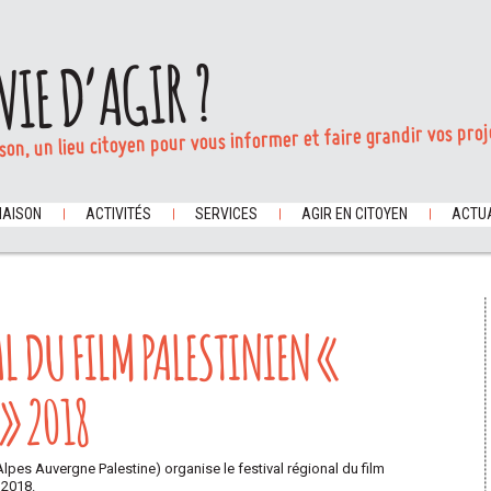
VIE D’AGIR ?
son, un lieu citoyen pour vous informer et faire grandir vos proj
MAISON
ACTIVITÉS
SERVICES
AGIR EN CITOYEN
ACTUA
L DU FILM PALESTINIEN «
 » 2018
pes Auvergne Palestine) organise le festival régional du film
 2018.