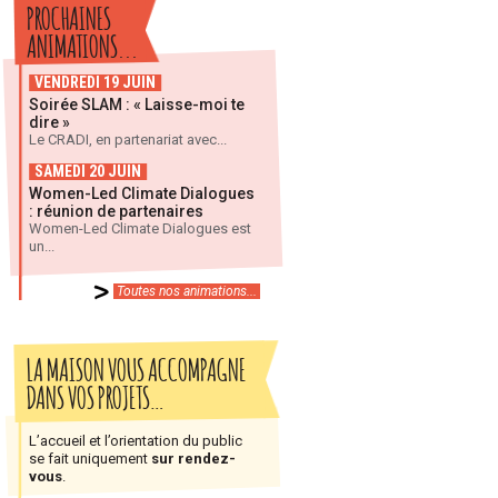
PROCHAINES
ANIMATIONS...
VENDREDI 19 JUIN
Soirée SLAM : « Laisse-moi te
dire »
Le CRADI, en partenariat avec...
SAMEDI 20 JUIN
Women-Led Climate Dialogues
: réunion de partenaires
Women-Led Climate Dialogues est
un...
Toutes nos animations...
LA MAISON VOUS ACCOMPAGNE
DANS VOS PROJETS…
L’accueil et l’orientation du public
se fait uniquement
sur rendez-
vous
.