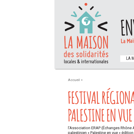
EN
La Mai
LA 
Accueil
>
FESTIVAL RÉGIONA
PALESTINE EN VUE
l’Association ERAP (Échanges Rhône Al
palestinien « Palestine en vue » édition