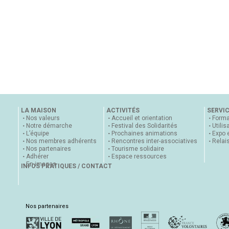
LA MAISON
ACTIVITÉS
SERVI
Nos valeurs
Accueil et orientation
Forma
Notre démarche
Festival des Solidarités
Utilis
L’équipe
Prochaines animations
Expo 
Nos membres adhérents
Rencontres inter-associatives
Relai
Nos partenaires
Tourisme solidaire
Adhérer
Espace ressources
En images
INFOS PRATIQUES / CONTACT
Nos partenaires