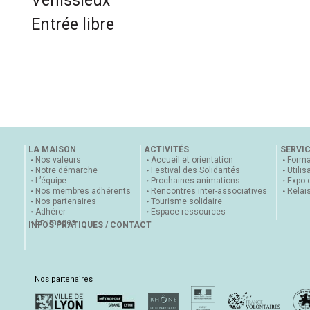
Vénissieux
Entrée libre
LA MAISON
ACTIVITÉS
SERVI
Nos valeurs
Accueil et orientation
Forma
Notre démarche
Festival des Solidarités
Utilis
L’équipe
Prochaines animations
Expo 
Nos membres adhérents
Rencontres inter-associatives
Relai
Nos partenaires
Tourisme solidaire
Adhérer
Espace ressources
En images
INFOS PRATIQUES / CONTACT
Nos partenaires