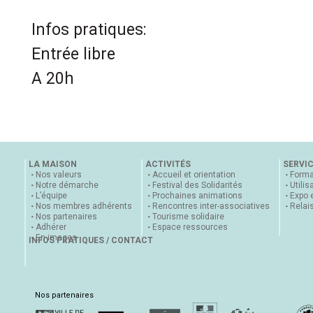
Infos pratiques:
Entrée libre
A 20h
LA MAISON
ACTIVITÉS
SERVI
Nos valeurs
Accueil et orientation
Forma
Notre démarche
Festival des Solidarités
Utilis
L’équipe
Prochaines animations
Expo 
Nos membres adhérents
Rencontres inter-associatives
Relai
Nos partenaires
Tourisme solidaire
Adhérer
Espace ressources
En images
INFOS PRATIQUES / CONTACT
Nos partenaires