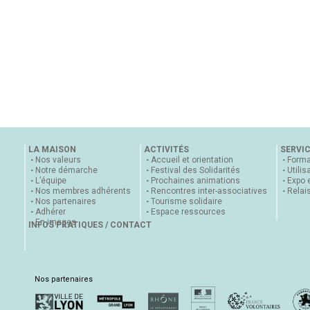
LA MAISON
ACTIVITÉS
SERVI
Nos valeurs
Accueil et orientation
Forma
Notre démarche
Festival des Solidarités
Utilis
L’équipe
Prochaines animations
Expo 
Nos membres adhérents
Rencontres inter-associatives
Relai
Nos partenaires
Tourisme solidaire
Adhérer
Espace ressources
En images
INFOS PRATIQUES / CONTACT
Nos partenaires