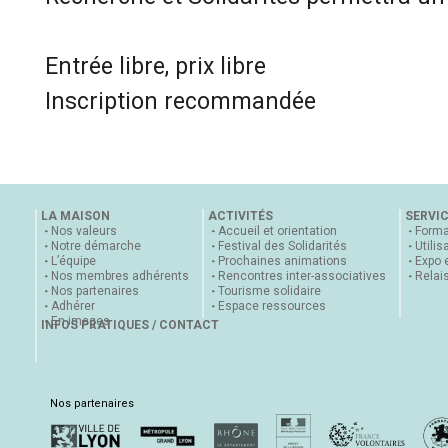
Entrée libre, prix libre
Inscription recommandée
LA MAISON
ACTIVITÉS
SERVI
Nos valeurs
Accueil et orientation
Forma
Notre démarche
Festival des Solidarités
Utilis
L’équipe
Prochaines animations
Expo 
Nos membres adhérents
Rencontres inter-associatives
Relai
Nos partenaires
Tourisme solidaire
Adhérer
Espace ressources
En images
INFOS PRATIQUES / CONTACT
Nos partenaires