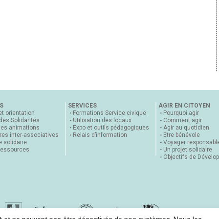
S
SERVICES
AGIR EN CITOYEN
et orientation
Formations Service civique
Pourquoi agir
 des Solidarités
Utilisation des locaux
Comment agir
nes animations
Expo et outils pédagogiques
Agir au quotidien
es inter-associatives
Relais d’information
Etre bénévole
 solidaire
Voyager responsabl
ressources
Un projet solidaire
Objectifs de Dévelo