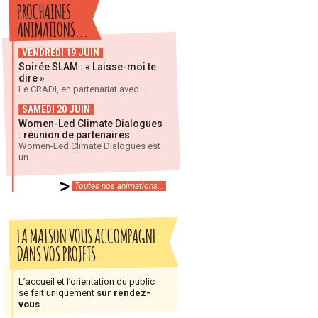
PROCHAINES
ANIMATIONS...
VENDREDI 19 JUIN
Soirée SLAM : « Laisse-moi te
dire »
Le CRADI, en partenariat avec...
SAMEDI 20 JUIN
Women-Led Climate Dialogues
: réunion de partenaires
Women-Led Climate Dialogues est
un...
Toutes nos animations...
LA MAISON VOUS ACCOMPAGNE
DANS VOS PROJETS…
L’accueil et l’orientation du public
se fait uniquement
sur rendez-
vous
.