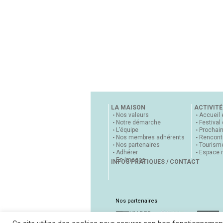
LA MAISON
ACTIVITÉ
Nos valeurs
Accueil 
Notre démarche
Festival
L’équipe
Prochai
Nos membres adhérents
Rencontr
Nos partenaires
Tourisme
Adhérer
Espace 
En images
INFOS PRATIQUES / CONTACT
Nos partenaires