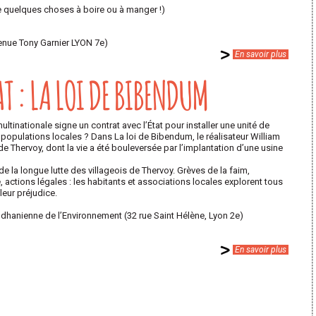
e quelques choses à boire ou à manger !)
enue Tony Garnier LYON 7e)
En savoir plus
T : LA LOI DE BIBENDUM
ultinationale signe un contrat avec l’État pour installer une unité de
s populations locales ? Dans La loi de Bibendum, le réalisateur William
 de Thervoy, dont la vie a été bouleversée par l’implantation d’une usine
la longue lutte des villageois de Thervoy. Grèves de la faim,
 actions légales : les habitants et associations locales explorent tous
leur préjudice.
odhanienne de l’Environnement (32 rue Saint Hélène, Lyon 2e)
En savoir plus