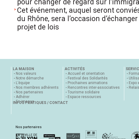
pour changer de regard sur l’immigra
Cet événement, auquel seront convié
du Rhône, sera l’occasion d’échanger 
projet de lois
LA MAISON
ACTIVITÉS
SERVI
Nos valeurs
Accueil et orientation
Forma
Notre démarche
Festival des Solidarités
Utilis
L’équipe
Prochaines animations
Expo 
Nos membres adhérents
Rencontres inter-associatives
Relai
Nos partenaires
Tourisme solidaire
Adhérer
Espace ressources
En images
INFOS PRATIQUES / CONTACT
Nos partenaires