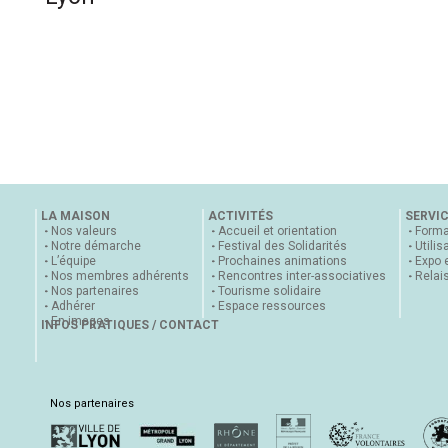
LA MAISON
ACTIVITÉS
SERVI
Nos valeurs
Accueil et orientation
Forma
Notre démarche
Festival des Solidarités
Utilis
L’équipe
Prochaines animations
Expo 
Nos membres adhérents
Rencontres inter-associatives
Relai
Nos partenaires
Tourisme solidaire
Adhérer
Espace ressources
En images
INFOS PRATIQUES / CONTACT
Nos partenaires